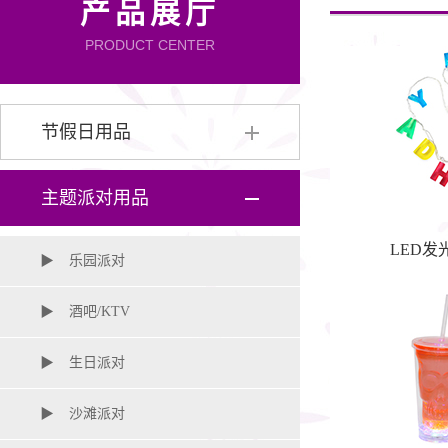
产品展厅
PRODUCT CENTER
节假日用品
▶
万圣节
主题派对用品
▶
圣诞节
LED
▶
乐园派对
▶
复活节
▶
酒吧/KTV
▶
7月4日美国国庆节
▶
生日派对
▶
新年（跨年）
▶
沙滩派对