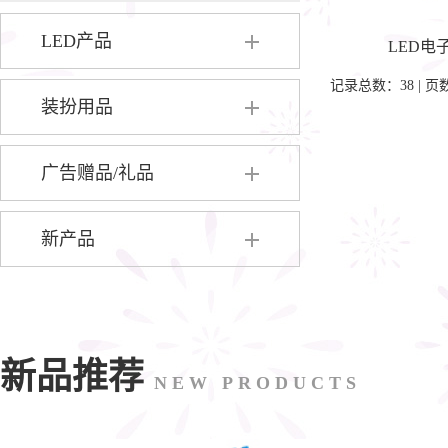
LED产品
LED电
记录总数：38 | 页
▶
餐饮用品
装扮用品
▶
发光玩具
▶
发光头饰
广告赠品/礼品
▶
装扮用品
▶
发光帽子
新产品
▶
布置用品
▶
发光项链
▶
发光眼镜
新品推荐
NEW PRODUCTS