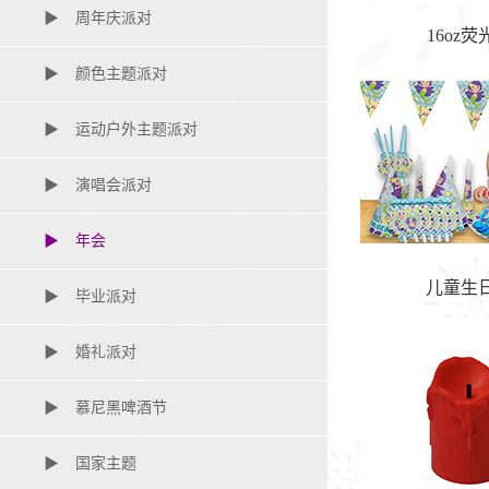
▶
元宵节
▶
周年庆派对
16oz
▶
情人节
▶
颜色主题派对
▶
中秋节
▶
运动户外主题派对
▶
St. Patrick“s Day
▶
演唱会派对
▶
年会
儿童生
▶
毕业派对
▶
婚礼派对
▶
慕尼黑啤酒节
▶
国家主题