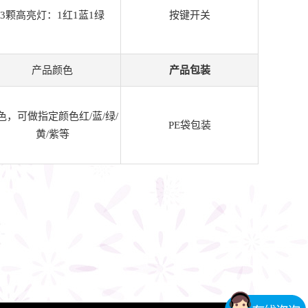
3颗高亮灯：1红1蓝1绿
按键开关
产品颜色
产品包装
色，可做指定颜色红/蓝/绿/
PE袋包装
黄/紫等