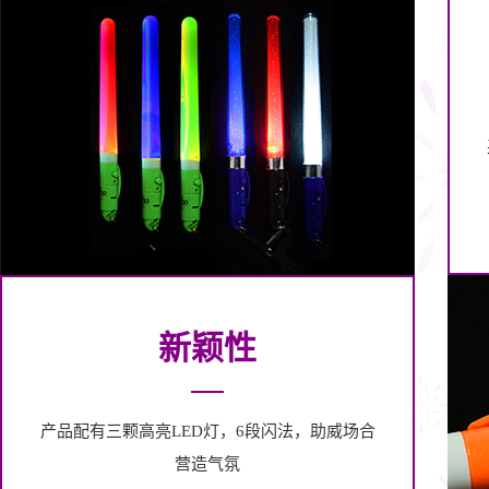
新颖性
产品配有三颗高亮LED灯，6段闪法，助威场合
营造气氛