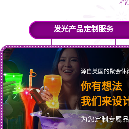
发光产品定制服务
源自美国的聚会休
你有想法
我们来设
为您定制专属品